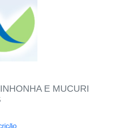
TINHONHA E MUCURI
S
crição