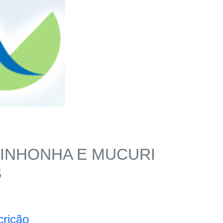
TINHONHA E MUCURI
S
crição